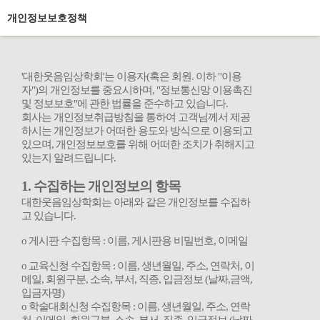
개인정보보호정책
'
대한웃음임상학회
'
는 이용자
(
혹은 회원
.
이하
"
이용
자
")
의 개인정보를 중요시하며
, "
정보통신망 이용촉진
및 정보보호
"
에 관한 법률을 준수하고 있습니다
.
회사는 개인정보취급방침을 통하여 고객님께서 제공
하시는 개인정보가 어떠한 용도와 방식으로 이용되고
있으며
,
개인정보보호를 위해 어떠한 조치가 취해지고
있는지 알려드립니다
.
1.
수집하는 개인정보의 항목
대한웃음임상학회는 아래와 같은 개인정보를 수집하
고 있습니다
.
ο
게시판 수집항목
:
이름
,
게시판용 비밀번호
,
이메일
ο
교육신청 수집항목
:
이름
,
생년월일
,
주소
,
연락처
,
이
메일
,
회원구분
,
소속
,
부서
,
직종
,
입금정보
(
날짜
,
금액
,
입금자명
)
ο
학술대회신청 수집항목
:
이름
,
생년월일
,
주소
,
연락