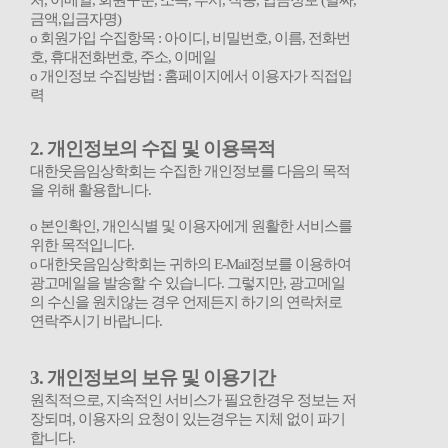
처
,
이메일
,
회원구분
,
소속
,
부서
,
직종
,
입금정보
(
날짜
,
금액
,
입금자명
)
ο
회원가입 수집항목
:
아이디
,
비밀번호
,
이름
,
전화번
호
,
휴대전화번호
,
주소
,
이메일
ο
개인정보 수집방법
:
홈페이지에서 이용자가 직접입
력
2.
개인정보의 수집 및 이용목적
대한웃음임상학회는 수집한 개인정보를 다음의 목적
을 위해 활용합니다
.
ο
본인확인
,
개인식별 및 이용자에게 원활한 서비스를
위한 목적입니다
.
ο
대한웃음임상학회
는 귀하의
E-Mail
정보를 이용하여
광고메일을 발송할 수 있습니다
.
그렇지만
,
광고메일
의 수신을 원치않는 경우 언제든지 하기의 연락처로
연락주시기 바랍니다
.
3.
개인정보의 보유 및 이용기간
원칙적으로
,
지속적인 서비스가 필요한경우 정보는 저
장되며
,
이용자의 요청이 있는경우는 지체 없이 파기
합니다
.