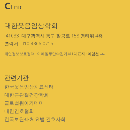
C
linic
대한웃음임상학회
[41033] 대구광역시 동구 팔공로 158 영타워 4층
연락처 : 010-4366-0716
개인정보보호정책
I
이메일무단수집거부
I 대표자 : 이임선
admin
관련기관
한국웃음임상치료센터
대한근관절건강학회
글로벌됨아카데미
대한간호협회
한국보완·대체요법 간호사회