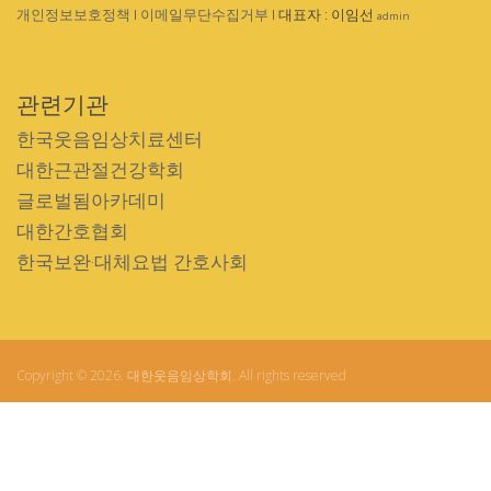
개인정보보호정책
I
이메일무단수집거부
I 대표자 : 이임선
admin
관련기관
한국웃음임상치료센터
대한근관절건강학회
글로벌됨아카데미
대한간호협회
한국보완·대체요법 간호사회
Copyright © 2026. 대한웃음임상학회. All rights reserved