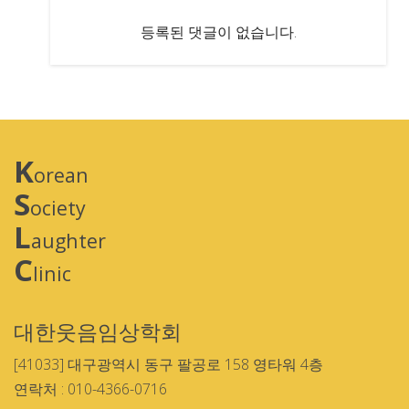
등록된 댓글이 없습니다.
K
orean
S
ociety
L
aughter
C
linic
대한웃음임상학회
[41033] 대구광역시 동구 팔공로 158 영타워 4층
연락처 : 010-4366-0716