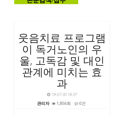
논
문검색/접수
웃음치료 프로그램
이 독거노인의 우
울, 고독감 및 대인
관계에 미치는 효
과
19-07-30 18:37
관리자
1,856회
0건