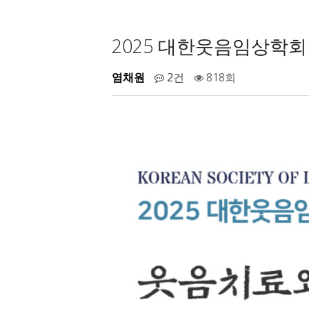
2025 대한웃음임상학회
염채원
2건
818회