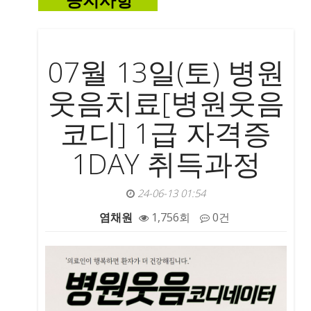
공지사항
07월 13일(토) 병원
웃음치료[병원웃음
코디] 1급 자격증
1DAY 취득과정
24-06-13 01:54
염채원
1,756회
0건
본문