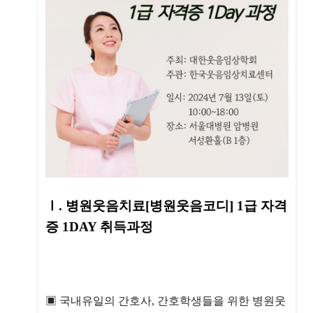
Ⅰ. 병원웃음치료[병원웃음코디] 1급 자격
증 1DAY 취득과정
▣ 국내유일의 간호사, 간호학생들을 위한 병원웃