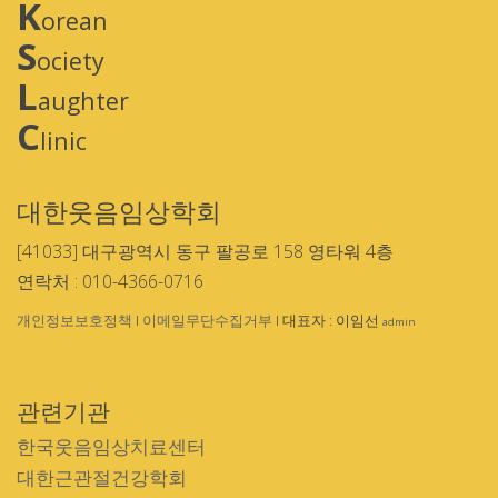
K
orean
S
ociety
L
aughter
C
linic
대한웃음임상학회
[41033] 대구광역시 동구 팔공로 158 영타워 4층
연락처 : 010-4366-0716
개인정보보호정책
I
이메일무단수집거부
I 대표자 : 이임선
admin
관련기관
한국웃음임상치료센터
대한근관절건강학회