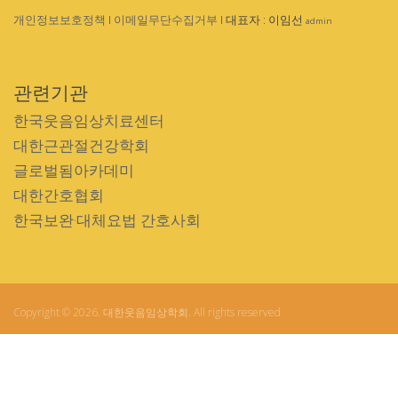
개인정보보호정책
I
이메일무단수집거부
I 대표자 : 이임선
admin
관련기관
한국웃음임상치료센터
대한근관절건강학회
글로벌됨아카데미
대한간호협회
한국보완·대체요법 간호사회
Copyright © 2026. 대한웃음임상학회. All rights reserved