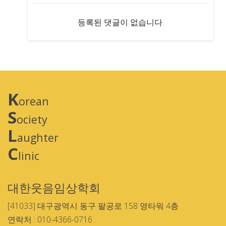
등록된 댓글이 없습니다.
K
orean
S
ociety
L
aughter
C
linic
대한웃음임상학회
[41033] 대구광역시 동구 팔공로 158 영타워 4층
연락처 : 010-4366-0716