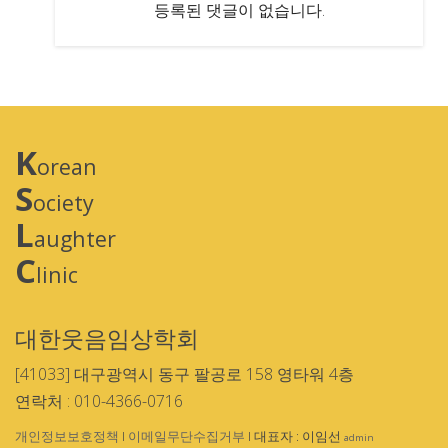
등록된 댓글이 없습니다.
K
orean
S
ociety
L
aughter
C
linic
대한웃음임상학회
[41033] 대구광역시 동구 팔공로 158 영타워 4층
연락처 : 010-4366-0716
개인정보보호정책
I
이메일무단수집거부
I 대표자 : 이임선
admin