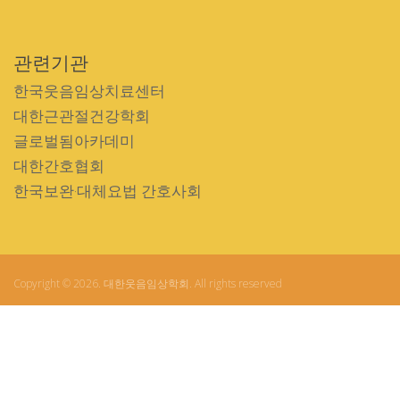
관련기관
한국웃음임상치료센터
대한근관절건강학회
글로벌됨아카데미
대한간호협회
한국보완·대체요법 간호사회
Copyright © 2026. 대한웃음임상학회. All rights reserved