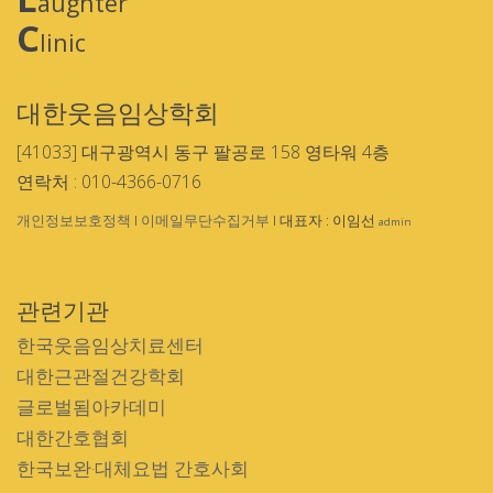
aughter
C
linic
대한웃음임상학회
[41033] 대구광역시 동구 팔공로 158 영타워 4층
연락처 : 010-4366-0716
개인정보보호정책
I
이메일무단수집거부
I 대표자 : 이임선
admin
관련기관
한국웃음임상치료센터
대한근관절건강학회
글로벌됨아카데미
대한간호협회
한국보완·대체요법 간호사회