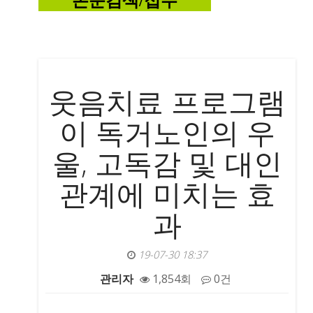
논
문검색/접수
웃음치료 프로그램
이 독거노인의 우
울, 고독감 및 대인
관계에 미치는 효
과
19-07-30 18:37
관리자
1,854회
0건