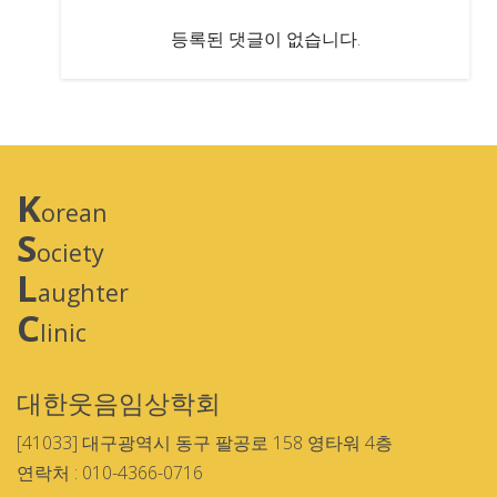
등록된 댓글이 없습니다.
K
orean
S
ociety
L
aughter
C
linic
대한웃음임상학회
[41033] 대구광역시 동구 팔공로 158 영타워 4층
연락처 : 010-4366-0716