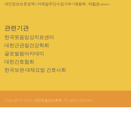
개인정보보호정책
I
이메일무단수집거부
I 대표자 : 이임선
admin
관련기관
한국웃음임상치료센터
대한근관절건강학회
글로벌됨아카데미
대한간호협회
한국보완·대체요법 간호사회
Copyright © 2026. 대한웃음임상학회. All rights reserved