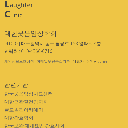
L
aughter
C
linic
대한웃음임상학회
[41033] 대구광역시 동구 팔공로 158 영타워 4층
연락처 : 010-4366-0716
개인정보보호정책
I
이메일무단수집거부
I 대표자 : 이임선
admin
관련기관
한국웃음임상치료센터
대한근관절건강학회
글로벌됨아카데미
대한간호협회
한국보완·대체요법 간호사회