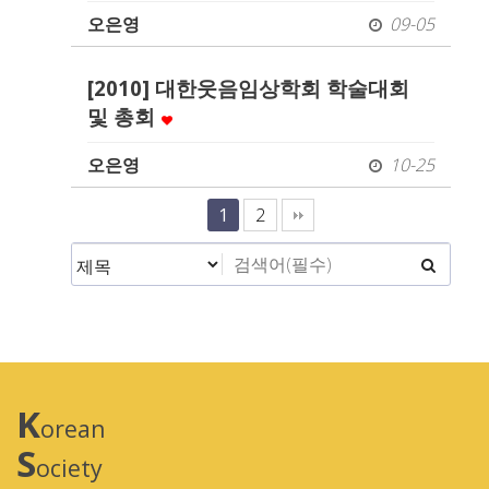
오은영
09-05
[2010] 대한웃음임상학회 학술대회
및 총회
오은영
10-25
1
2
K
orean
S
ociety